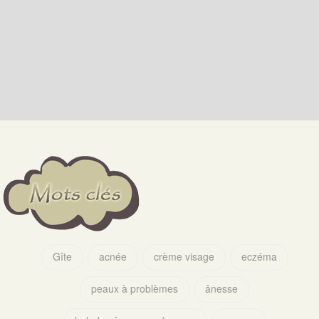
Gîte
acnée
crème visage
eczéma
peaux à problèmes
ânesse